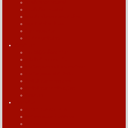
การสักทางการแพทย์
งานสักกึ่งการแพทย์
ทางเลือกใหม่ของคนหัวล้าน
หยุด 8 ทำร้ายเส้นผม
8 สาเหตุผมร่วง
10 ข้อหยุดหัวล้าน
เกี่ยวกับเรา
ประวัติผู้ก่อตั้งสถาบันฯ
หนังสือรับรองสถาบันฯ
รางวัลคุณธรรมดีเด่น คชปักษา
รางวัลบุคคลแห่งปี 2560
สักหัวล้านสาขากรุงเทพ
สักหัวล้านสาขาพิษณุโลก
ติดต่อเรา
บริการอื่นๆ
ALOPECIA AREATA
สักปิดรอยแผลเป็นที่ศีรษะ
สักไรผมปรับทรงหน้าผาก