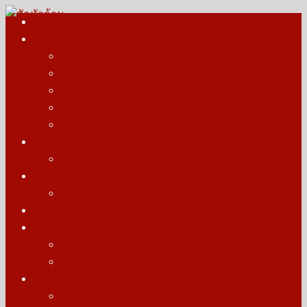
Skip
HOME
to
ผลงาน
สักหัวล้าน
รางวัลบุคคลต้นแบบการสักตอผมสกินเฮด สักไรผม สากล
content
สักสกินเฮด SMP
สักเพื่อการรักษา
สักแก้ปัญหารอยแผลไฟไหม้
หลังการสัก SMP
ลบรอยสักด้วยเลเซอร์
VDO
VDO สักสกินเฮด
SMP Life Style
SMP Life Style.1
ราคางานสักสกินเฮด SMP
ชื่นชมผลงาน
From Foreign Customers
ชื่นชมสกินเฮด SMP
บทความ
PRE TREATMENT