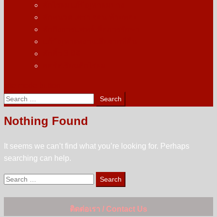
สักไรผมแก้ปัญหาผมบาง
สักหนวด เครา จอน ท้ายทอย
สักกึ่งการแพทย์เพื่อการรักษา
แก้ปัญหาผลงานเสียจากที่อื่น
สักคิ้ว 3 มิติ
คอร์สเรียนสักไรผม
site mode button
Search
for:
Nothing Found
It seems we can’t find what you’re looking for. Perhaps
searching can help.
Search
for:
ติดต่อเรา / Contact Us