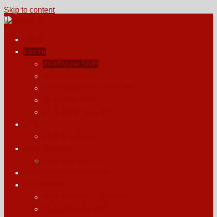
Skip to content
HOME
สักหัวล้าน
รางวัลบุคคลต้นแบบการสักตอผมสกินเฮด สักไรผม สากล
ผลงาน
สักสกินเฮด SMP
สักเพื่อการรักษา
สักแก้ปัญหารอยแผลไฟไหม้
หลังการสัก SMP
ลบรอยสักด้วยเลเซอร์
VDO
VDO สักสกินเฮด
SMP Life Style
SMP Life Style.1
ราคางานสักสกินเฮด SMP
ชื่นชมผลงาน
From Foreign Customers
ชื่นชมสกินเฮด SMP