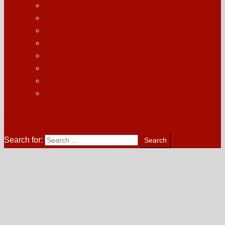
สักปิดรอยแผลเป็นที่ศีรษะ
สักไรผมปรับทรงหน้าผาก
สักไรผมแก้ปัญหาผมบาง
สักหนวด เครา จอน ท้ายทอย
สักกึ่งการแพทย์เพื่อการรักษา
แก้ปัญหาผลงานเสียจากที่อื่น
สักคิ้ว 3 มิติ
คอร์สเรียนสักไรผม
site mode button
Search for: