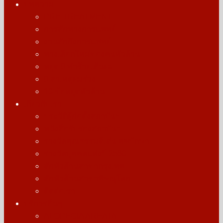
บทความ
PRE TREATMENT
การสักทางการแพทย์
งานสักกึ่งการแพทย์
ทางเลือกใหม่ของคนหัวล้าน
หยุด 8 ทำร้ายเส้นผม
8 สาเหตุผมร่วง
10 ข้อหยุดหัวล้าน
เกี่ยวกับเรา
ประวัติผู้ก่อตั้งสถาบันฯ
หนังสือรับรองสถาบันฯ
รางวัลคุณธรรมดีเด่น คชปักษา
รางวัลบุคคลแห่งปี 2560
สักหัวล้านสาขากรุงเทพ
สักหัวล้านสาขาพิษณุโลก
ติดต่อเรา
บริการอื่นๆ
ALOPECIA AREATA