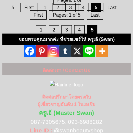
Pages: 1 of
5
First
1
2
3
4
5
Last
First
Pages: 1 of 5
Last
1
2
3
4
5
ขอบพระคุณมากค่ะ ที่ช่วยแชร์ให้ ครูเอ้ (Swan)
ติดต่อเรา / Contact Us
ติดต่อปรึกษาโดยตรงกับ
ผู้เชี่ยวชาญอันดับ 1 ในเอเชีย
ครูเอ้ (Master Swan)
087-7305675, 093-6988282
Line ID :
@swanbeautyshop