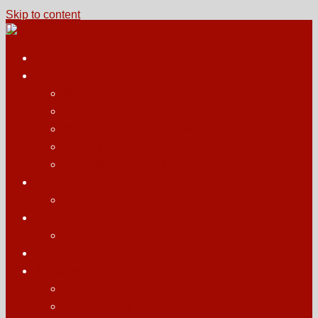
Skip to content
HOME
สักหัวล้าน
รางวัลบุคคลต้นแบบการสักตอผมสกินเฮด สักไรผม สากล
ผลงาน
สักสกินเฮด SMP
สักเพื่อการรักษา
สักแก้ปัญหารอยแผลไฟไหม้
หลังการสัก SMP
ลบรอยสักด้วยเลเซอร์
VDO
VDO สักสกินเฮด
SMP Life Style
SMP Life Style.1
ราคางานสักสกินเฮด SMP
ชื่นชมผลงาน
From Foreign Customers
ชื่นชมสกินเฮด SMP