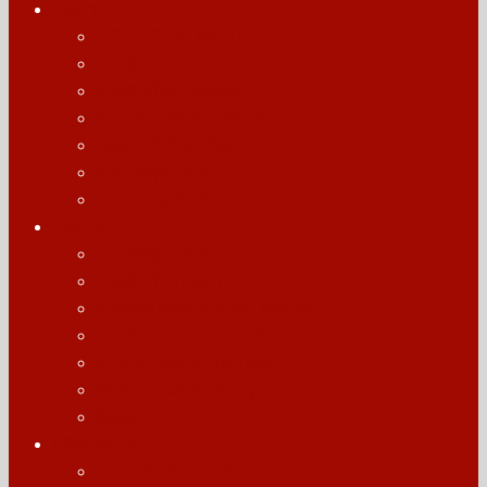
บทความ
PRE TREATMENT
การสักทางการแพทย์
งานสักกึ่งการแพทย์
ทางเลือกใหม่ของคนหัวล้าน
หยุด 8 ทำร้ายเส้นผม
8 สาเหตุผมร่วง
10 ข้อหยุดหัวล้าน
เกี่ยวกับเรา
ประวัติผู้ก่อตั้งสถาบันฯ
หนังสือรับรองสถาบันฯ
รางวัลคุณธรรมดีเด่น คชปักษา
รางวัลบุคคลแห่งปี 2560
สักหัวล้านสาขากรุงเทพ
สักหัวล้านสาขาพิษณุโลก
ติดต่อเรา
บริการอื่นๆ
ALOPECIA AREATA