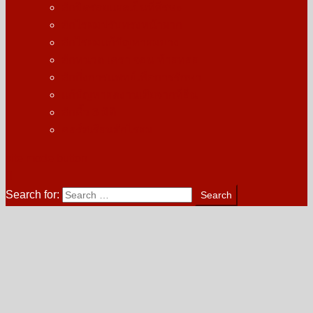
สักปิดรอยแผลเป็นที่ศีรษะ
สักไรผมปรับทรงหน้าผาก
สักไรผมแก้ปัญหาผมบาง
สักหนวด เครา จอน ท้ายทอย
สักกึ่งการแพทย์เพื่อการรักษา
แก้ปัญหาผลงานเสียจากที่อื่น
สักคิ้ว 3 มิติ
คอร์สเรียนสักไรผม
site mode button
Search for: