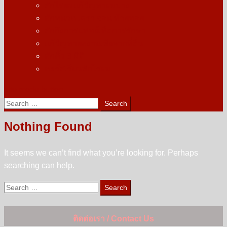
สักไรผมแก้ปัญหาผมบาง
สักหนวด เครา จอน ท้ายทอย
สักกึ่งการแพทย์เพื่อการรักษา
แก้ปัญหาผลงานเสียจากที่อื่น
สักคิ้ว 3 มิติ
คอร์สเรียนสักไรผม
site mode button
Search
for:
Nothing Found
It seems we can’t find what you’re looking for. Perhaps
searching can help.
Search
for:
ติดต่อเรา / Contact Us