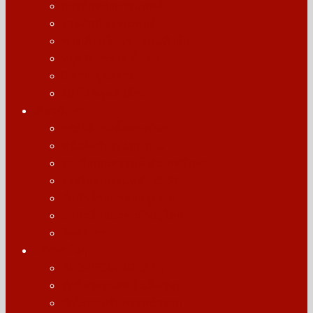
การสักทางการแพทย์
งานสักกึ่งการแพทย์
ทางเลือกใหม่ของคนหัวล้าน
หยุด 8 ทำร้ายเส้นผม
8 สาเหตุผมร่วง
10 ข้อหยุดหัวล้าน
เกี่ยวกับเรา
ประวัติผู้ก่อตั้งสถาบันฯ
หนังสือรับรองสถาบันฯ
รางวัลคุณธรรมดีเด่น คชปักษา
รางวัลบุคคลแห่งปี 2560
สักหัวล้านสาขากรุงเทพ
สักหัวล้านสาขาพิษณุโลก
ติดต่อเรา
บริการอื่นๆ
ALOPECIA AREATA
สักปิดรอยแผลเป็นที่ศีรษะ
สักไรผมปรับทรงหน้าผาก