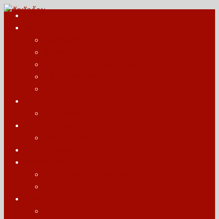
Skip
HOME
to
ผลงาน
สักหัวล้าน
รางวัลบุคคลต้นแบบการสักตอผมสกินเฮด สักไรผม สากล
content
สักสกินเฮด SMP
สักเพื่อการรักษา
สักแก้ปัญหารอยแผลไฟไหม้
หลังการสัก SMP
ลบรอยสักด้วยเลเซอร์
VDO
VDO สักสกินเฮด
SMP Life Style
SMP Life Style.1
ราคางานสักสกินเฮด SMP
ชื่นชมผลงาน
From Foreign Customers
ชื่นชมสกินเฮด SMP
บทความ
PRE TREATMENT