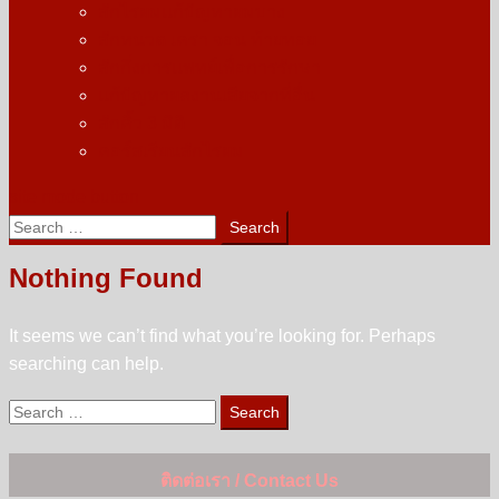
สักไรผมแก้ปัญหาผมบาง
สักหนวด เครา จอน ท้ายทอย
สักกึ่งการแพทย์เพื่อการรักษา
แก้ปัญหาผลงานเสียจากที่อื่น
สักคิ้ว 3 มิติ
คอร์สเรียนสักไรผม
site mode button
Search
for:
Nothing Found
It seems we can’t find what you’re looking for. Perhaps
searching can help.
Search
for:
ติดต่อเรา / Contact Us