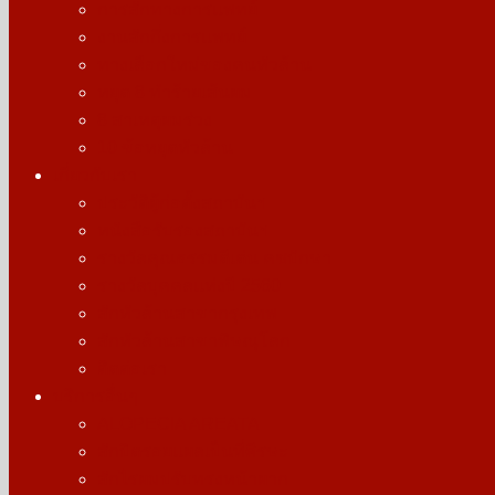
การสักทางการแพทย์
งานสักกึ่งการแพทย์
ทางเลือกใหม่ของคนหัวล้าน
หยุด 8 ทำร้ายเส้นผม
8 สาเหตุผมร่วง
10 ข้อหยุดหัวล้าน
เกี่ยวกับเรา
ประวัติผู้ก่อตั้งสถาบันฯ
หนังสือรับรองสถาบันฯ
รางวัลคุณธรรมดีเด่น คชปักษา
รางวัลบุคคลแห่งปี 2560
สักหัวล้านสาขากรุงเทพ
สักหัวล้านสาขาพิษณุโลก
ติดต่อเรา
บริการอื่นๆ
ALOPECIA AREATA
สักปิดรอยแผลเป็นที่ศีรษะ
สักไรผมปรับทรงหน้าผาก