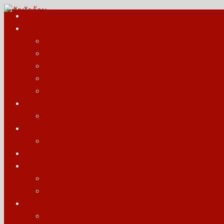
Skip
HOME
to
ผลงาน
สักหัวล้าน
รางวัลบุคคลต้นแบบการสักตอผมสกินเฮด สักไรผม สากล
content
สักสกินเฮด SMP
สักเพื่อการรักษา
สักแก้ปัญหารอยแผลไฟไหม้
หลังการสัก SMP
ลบรอยสักด้วยเลเซอร์
VDO
VDO สักสกินเฮด
SMP Life Style
SMP Life Style.1
ราคางานสักสกินเฮด SMP
ชื่นชมผลงาน
From Foreign Customers
ชื่นชมสกินเฮด SMP
บทความ
PRE TREATMENT