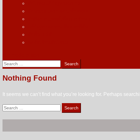
สักไรผมแก้ปัญหาผมบาง
สักหนวด เครา จอน ท้ายทอย
สักกึ่งการแพทย์เพื่อการรักษา
แก้ปัญหาผลงานเสียจากที่อื่น
สักคิ้ว 3 มิติ
คอร์สเรียนสักไรผม
site mode button
Search
for:
Nothing Found
It seems we can’t find what you’re looking for. Perhaps search
Search
for: