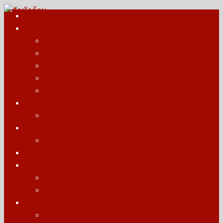
Skip
HOME
to
ผลงาน
สักหัวล้าน
รางวัลบุคคลต้นแบบการสักตอผมสกินเฮด สักไรผม สากล
content
สักสกินเฮด SMP
สักเพื่อการรักษา
สักแก้ปัญหารอยแผลไฟไหม้
หลังการสัก SMP
ลบรอยสักด้วยเลเซอร์
VDO
VDO สักสกินเฮด
SMP Life Style
SMP Life Style.1
ราคางานสักสกินเฮด SMP
ชื่นชมผลงาน
From Foreign Customers
ชื่นชมสกินเฮด SMP
บทความ
PRE TREATMENT