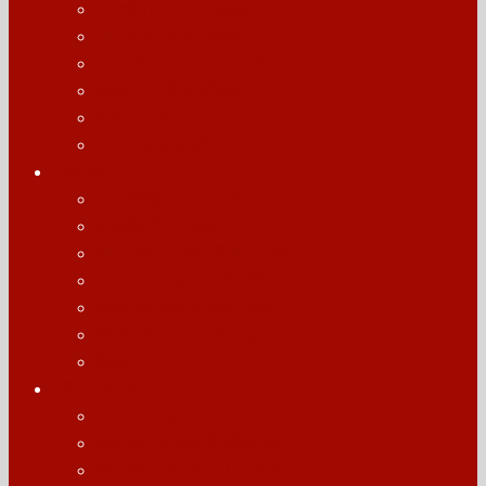
การสักทางการแพทย์
งานสักกึ่งการแพทย์
ทางเลือกใหม่ของคนหัวล้าน
หยุด 8 ทำร้ายเส้นผม
8 สาเหตุผมร่วง
10 ข้อหยุดหัวล้าน
เกี่ยวกับเรา
ประวัติผู้ก่อตั้งสถาบันฯ
หนังสือรับรองสถาบันฯ
รางวัลคุณธรรมดีเด่น คชปักษา
รางวัลบุคคลแห่งปี 2560
สักหัวล้านสาขากรุงเทพ
สักหัวล้านสาขาพิษณุโลก
ติดต่อเรา
บริการอื่นๆ
ALOPECIA AREATA
สักปิดรอยแผลเป็นที่ศีรษะ
สักไรผมปรับทรงหน้าผาก