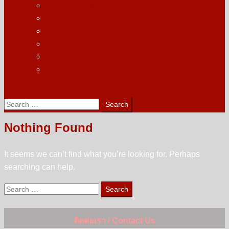
สักไรผมแก้ปัญหาผมบาง
สักหนวด เครา จอน ท้ายทอย
สักกึ่งการแพทย์เพื่อการรักษา
แก้ปัญหาผลงานเสียจากที่อื่น
สักคิ้ว 3 มิติ
คอร์สเรียนสักไรผม
site mode button
Search
for:
Nothing Found
It seems we can’t find what you’re looking for. Perhaps
searching can help.
Search
for:
ติดต่อเรา / Contact Us